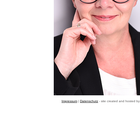
Impressum
|
Datenschutz
- site created and hosted b